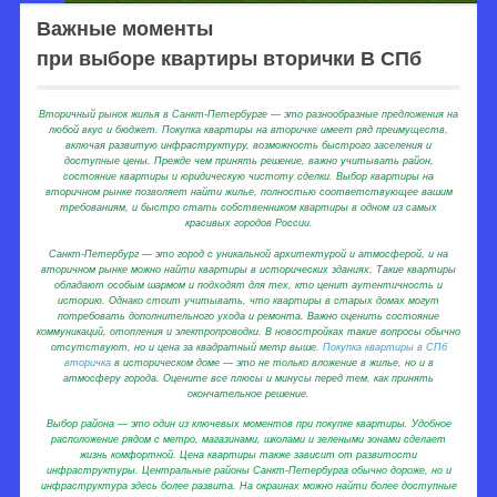
Важные моменты
при выборе квартиры вторички В СПб
Вторичный рынок жилья в Санкт-Петербурге — это разнообразные предложения на
любой вкус и бюджет. Покупка квартиры на вторичке имеет ряд преимуществ,
включая развитую инфраструктуру, возможность быстрого заселения и
доступные цены. Прежде чем принять решение, важно учитывать район,
состояние квартиры и юридическую чистоту сделки. Выбор квартиры на
вторичном рынке позволяет найти жилье, полностью соответствующее вашим
требованиям, и быстро стать собственником квартиры в одном из самых
красивых городов России.
Санкт-Петербург — это город с уникальной архитектурой и атмосферой, и на
вторичном рынке можно найти квартиры в исторических зданиях. Такие квартиры
обладают особым шармом и подходят для тех, кто ценит аутентичность и
историю. Однако стоит учитывать, что квартиры в старых домах могут
потребовать дополнительного ухода и ремонта. Важно оценить состояние
коммуникаций, отопления и электропроводки. В новостройках такие вопросы обычно
отсутствуют, но и цена за квадратный метр выше.
Покупка квартиры в СПб
вторичка
в историческом доме — это не только вложение в жилье, но и в
атмосферу города. Оцените все плюсы и минусы перед тем, как принять
окончательное решение.
Выбор района — это один из ключевых моментов при покупке квартиры. Удобное
расположение рядом с метро, магазинами, школами и зелеными зонами сделает
жизнь комфортной. Цена квартиры также зависит от развитости
инфраструктуры. Центральные районы Санкт-Петербурга обычно дороже, но и
инфраструктура здесь более развита. На окраинах можно найти более доступные