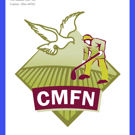
701 Walnut Ave. NE.
Canton, Ohio 44702