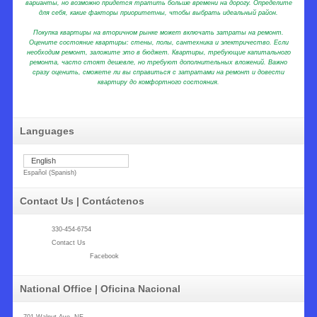
варианты, но возможно придется тратить больше времени на дорогу. Определите
для себя, какие факторы приоритетны, чтобы выбрать идеальный район.
Покупка квартиры на вторичном рынке может включать затраты на ремонт.
Оцените состояние квартиры: стены, полы, сантехника и электричество. Если
необходим ремонт, заложите это в бюджет. Квартиры, требующие капитального
ремонта, часто стоят дешевле, но требуют дополнительных вложений. Важно
сразу оценить, сможете ли вы справиться с затратами на ремонт и довести
квартиру до комфортного состояния.
Languages
English
Español
(
Spanish
)
Contact Us | Contáctenos
330-454-6754
Contact Us
Facebook
National Office | Oficina Nacional